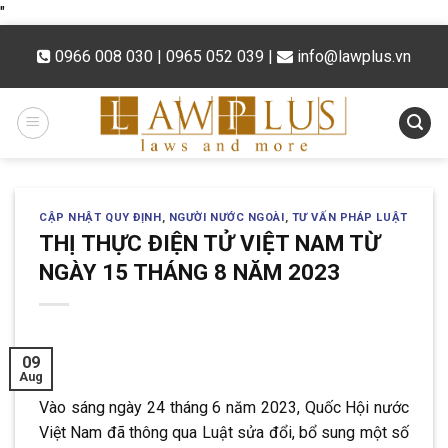
Skip
"
to
0966 008 030 | 0965 052 039
|
info@lawplus.vn
content
CẬP NHẬT QUY ĐỊNH
,
NGƯỜI NƯỚC NGOÀI
,
TƯ VẤN PHÁP LUẬT
THỊ THỰC ĐIỆN TỬ VIỆT NAM TỪ
NGÀY 15 THÁNG 8 NĂM 2023
09
Aug
Vào sáng ngày 24 tháng 6 năm 2023, Quốc Hội nước
Việt Nam đã thông qua Luật sửa đổi, bổ sung một số