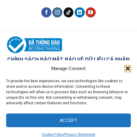
CHÍNH SÁCH BẢO MẬT, BẢO VỆ DỮ LIỆU CÁ NHÂN
VÀ COOKIE
Manage Consent
To provide the best experiences, we use technologies like cookies to
Tuyên bố trách nhiệm
:
store and/or access device information. Consenting to these
technologies will allow us to process data such as browsing behavior or
unique IDs on this site. Not consenting or withdrawing consent, may
LawPlus là một công ty tư nhân và không trực thuộc Chính
adversely affect certain features and functions.
phủ Việt Nam. Chúng tôi cung cấp dịch vụ tư vấn và hỗ trợ
pháp lý, chứ không cung cấp bản thân các tài liệu của
ACCEPT
chính phủ.
Contact us
Cookie Policy
Privacy Statement