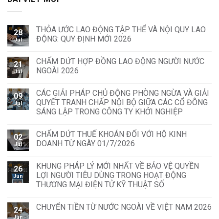
THỎA ƯỚC LAO ĐỘNG TẬP THỂ VÀ NỘI QUY LAO
28
ĐỘNG: QUY ĐỊNH MỚI 2026
Jul
CHẤM DỨT HỢP ĐỒNG LAO ĐỘNG NGƯỜI NƯỚC
21
NGOÀI 2026
Jul
CÁC GIẢI PHÁP CHỦ ĐỘNG PHÒNG NGỪA VÀ GIẢI
09
QUYẾT TRANH CHẤP NỘI BỘ GIỮA CÁC CỔ ĐÔNG
Jul
SÁNG LẬP TRONG CÔNG TY KHỞI NGHIỆP
CHẤM DỨT THUẾ KHOÁN ĐỐI VỚI HỘ KINH
02
DOANH TỪ NGÀY 01/7/2026
Jul
KHUNG PHÁP LÝ MỚI NHẤT VỀ BẢO VỆ QUYỀN
26
LỢI NGƯỜI TIÊU DÙNG TRONG HOẠT ĐỘNG
Jun
THƯƠNG MẠI ĐIỆN TỬ KỸ THUẬT SỐ
CHUYỂN TIỀN TỪ NƯỚC NGOÀI VỀ VIỆT NAM 2026
24
Jun