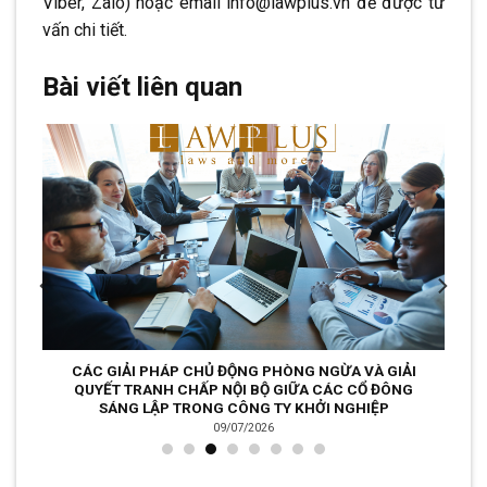
Viber, Zalo) hoặc email info@lawplus.vn để được tư
vấn chi tiết.
Bài viết liên quan
CÁC GIẢI PHÁP CHỦ ĐỘNG PHÒNG NGỪA VÀ GIẢI
QUYẾT TRANH CHẤP NỘI BỘ GIỮA CÁC CỔ ĐÔNG
SÁNG LẬP TRONG CÔNG TY KHỞI NGHIỆP
09/07/2026