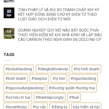
TÍNH PHÁP LÝ VÀ RỦI RO TRANH CHẤP KHI KÝ
23
KẾT HỢP ĐỒNG BẰNG CHỮ KÝ ĐIỆN TỬ THEO
Jun
LUẬT GIAO DỊCH ĐIỆN TỬ MỚI
DOANH NGHIỆP QUY MÔ NÀO BẮT BUỘC PHẢI
19
THỰC HIỆN KIỂM KÊ KHÍ NHÀ KÍNH VÀ LẬP BÁO
Jun
CÁO CARBON THEO NGHỊ ĐỊNH 06/2022/NĐ-CP
TAGS
#boluatlaodong
#dangkykhoanvay
#hộ kinh doanh
#kinh doanh
#lawplus
#ly hôn
#nguoilaodong
#nguoisudunglaodong
#nhượng quyền thương mại
#sở hữu trí tuệ
#thanhlapcongty
#thuế
#tuvanthutuc
#tư vấn
#đăng ký
bảo hiểm xã hội